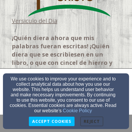
Versiculo del Dia
¡Quién diera ahora que mis
palabras fueran escritas! ¡Quién
diera que se escribiesen en un
libro, o que con cincel de hierro y
con plomo fueran esculpidas en
piedra para siempre! Pero yo sé que
We use cookies to improve your experience and to
collect analytical data about how you use our
mi Redentor vive, y que al fin se
website. This helps us understand user behavior
Admin Login
levantará sobre el polvo”
and make necessary improvements. By continuing
to use this website, you consent to our use of
© 2026 Mt. Olive Lutheran Church
cookies. Essential cookies are always active. Read
—Job 19:23-25
our website's
Cookie Policy
Church Websites by Finalweb 2.0
|
Cookie Settings
ACCEPT COOKIES
REJECT